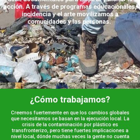
acción. A través de programas educacionales,
incidencia y el arte movilizamos a
comunidades y las personas.
¿Cómo trabajamos?
Creemos fuertemente en que los cambios globales
que necesitamos se basan en la ejecución local. La
crisis de la contaminación por plástico es
transfronterizo, pero tiene fuertes implicaciones a
nivel local, dónde muchas veces la gente no cuenta